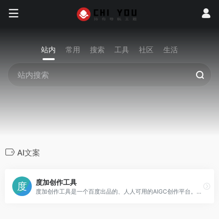
站内
常用
搜索
工具
社区
生活
AI文案
度加创作工具
度加创作工具是一个百度出品的、人人可用的AIGC创作平台。度加致力于通过AI能力降低内容生成门槛，提升创作效率，一站式聚合百度AIGC能力，引领跨时代的内容生产方式。度加的主要功能包括AI成片（图文成片/文字成片）、AI笔记（智能图文生成）、AI数字人等。自2022年3月百家号开放内测以来，一年时间共计超过45万+百度创作者使用AIGC技术能力，创作700万篇+作品，百度累计分发量超过200亿+。