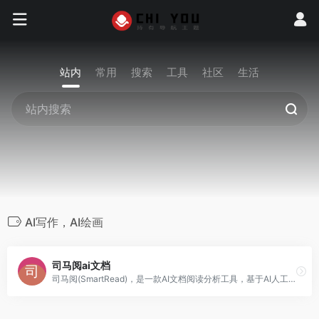
站内
常用
搜索
工具
社区
生活
AI写作，AI绘画
司马阅ai文档
司马阅(SmartRead)，是一款AI文档阅读分析工具，基于AI人工智能技术、智能文档技术，快速从复杂文档提取信息。 通过聊天互动形式，精准、灵活地获取关键信息及灵感，极大节省文档阅读和信息检索时间，高效应用于工作、学习场景，如读行业市场报告、产品手册、法律文档、论文文献、电子书等。AI智能革命已经到来，这只是一个开始！