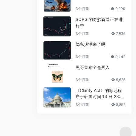
3个月前
9,200
$OPG 的奇妙冒险正在进
行中
3个月前
7,636
隐私热潮来了吗
3个月前
9,442
黑哥宣布全仓买入
3个月前
9,626
《Clarity Act》的标记程
序于韩国时间 14 日 23:3
0 进行
3个月前
8,852