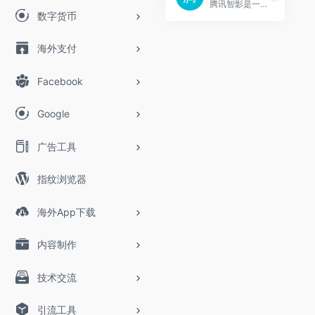
腾讯智影是一款云端智能视频创作工具，集素材搜集、视频剪辑、渲染导出和发布于一体的免费在线剪辑平台。强大的AI智能工具，支持文本配音、数字人播报、自动字幕识别、文章转视频、去水印、视频解说、横转竖等功能，拥有丰富的素材库，极大提升创作效率，帮助用户更好地进行视频化的表达。
数字货币
海外支付
Facebook
Google
广告工具
指纹浏览器
海外App下载
内容制作
技术交流
引流工具