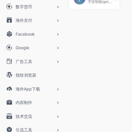
字语智能(get智能创作）是隶属于字语未来（深圳）智能科技有限公司旗下品牌，公司专注于智能AI写作，智能创作，AI创作领域。国内较早推出智能写作平台，系统成熟稳定，联系热线：18701871104
数字货币
海外支付
Facebook
Google
广告工具
指纹浏览器
海外App下载
内容制作
技术交流
引流工具