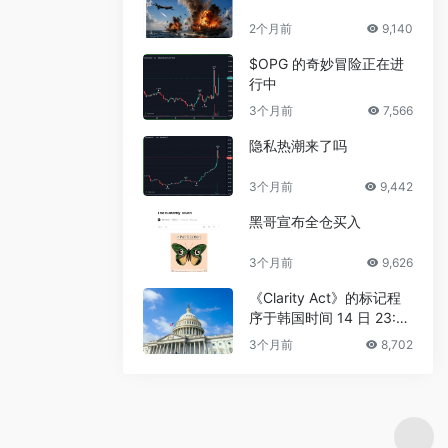
2个月前
9,140
$OPG 的奇妙冒险正在进
行中
3个月前
7,566
隐私热潮来了吗
3个月前
9,442
黑哥宣布全仓买入
3个月前
9,626
《Clarity Act》的标记程
序于韩国时间 14 日 23:3
0 进行
3个月前
8,702