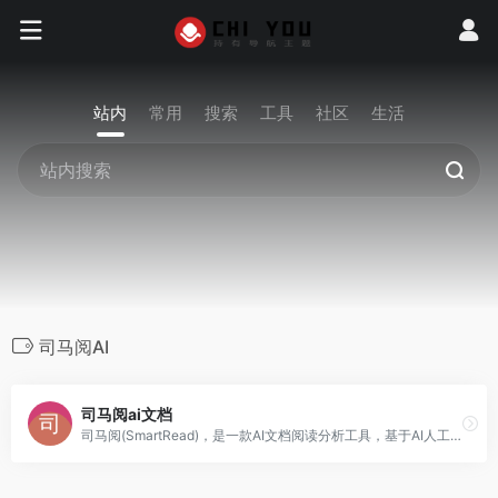
站内
常用
搜索
工具
社区
生活
司马阅AI
司马阅ai文档
司马阅(SmartRead)，是一款AI文档阅读分析工具，基于AI人工智能技术、智能文档技术，快速从复杂文档提取信息。 通过聊天互动形式，精准、灵活地获取关键信息及灵感，极大节省文档阅读和信息检索时间，高效应用于工作、学习场景，如读行业市场报告、产品手册、法律文档、论文文献、电子书等。AI智能革命已经到来，这只是一个开始！